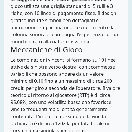
gioco utilizza una griglia standard di 5 rulli e 3
righe, con 10 linee di pagamento fisse. Il design
grafico include simboli ben dettagliati e
animazioni semplici ma riconoscibili, mentre la
colonna sonora accompagna l’esperienza con un
mood ispirato alla natura selvaggia.
Meccaniche di Gioco
Le combinazioni vincenti si formano su 10 linee
attive da sinistra verso destra, con scommesse
variabili che possono andare da un valore
minimo di 0,10 fino a un massimo di circa 200
crediti per giro a seconda dell’operatore. Il valore
teorico di ritorno al giocatore (RTP) è di circa il
95,08%, con una volatilità bassa che favorisce
vincite frequenti ma di entità generalmente
contenuta. L’importo massimo della vincita
dichiarata è di circa 120× la puntata totale nel
corso di una singola spin o bonus.