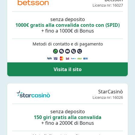
Licenza nr: 16027
senza deposito
1000€ gratis alla convalida conto con (SPID)
+ fino a 1000€ di Bonus
Metodi di contatto e di pagamento
Visita il sito
StarCasinò
Licenza nr: 16026
senza deposito
150 giri gratis alla convalida
+ fino a 2000€ di Bonus