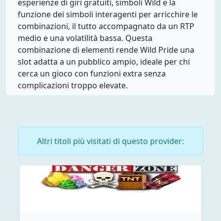
esperienze di giri gratuiti, simboli Wild e la
funzione dei simboli interagenti per arricchire le
combinazioni, il tutto accompagnato da un RTP
medio e una volatilità bassa. Questa
combinazione di elementi rende Wild Pride una
slot adatta a un pubblico ampio, ideale per chi
cerca un gioco con funzioni extra senza
complicazioni troppo elevate.
Altri titoli più visitati di questo provider: