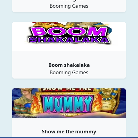
Booming Games
Boom shakalaka
Booming Games
Show me the mummy