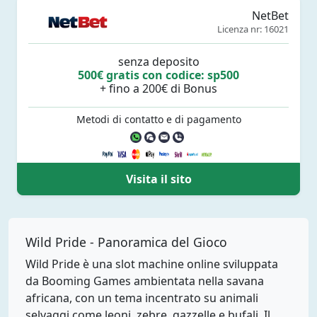
NetBet
Licenza nr: 16021
senza deposito
500€ gratis con codice: sp500
+ fino a 200€ di Bonus
Metodi di contatto e di pagamento
Visita il sito
Wild Pride - Panoramica del Gioco
Wild Pride è una slot machine online sviluppata
da Booming Games ambientata nella savana
africana, con un tema incentrato su animali
selvaggi come leoni, zebre, gazzelle e bufali. Il