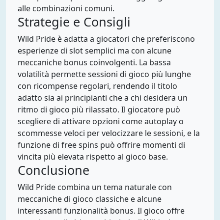
alle combinazioni comuni.
Strategie e Consigli
Wild Pride è adatta a giocatori che preferiscono
esperienze di slot semplici ma con alcune
meccaniche bonus coinvolgenti. La bassa
volatilità permette sessioni di gioco più lunghe
con ricompense regolari, rendendo il titolo
adatto sia ai principianti che a chi desidera un
ritmo di gioco più rilassato. Il giocatore può
scegliere di attivare opzioni come autoplay o
scommesse veloci per velocizzare le sessioni, e la
funzione di free spins può offrire momenti di
vincita più elevata rispetto al gioco base.
Conclusione
Wild Pride combina un tema naturale con
meccaniche di gioco classiche e alcune
interessanti funzionalità bonus. Il gioco offre