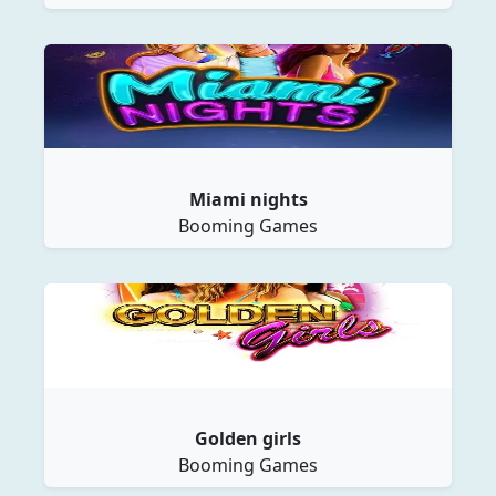
Miami nights
Booming Games
Golden girls
Booming Games