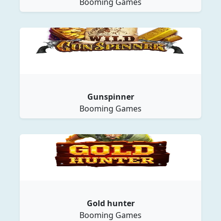
Booming Games
Gunspinner
Booming Games
Gold hunter
Booming Games