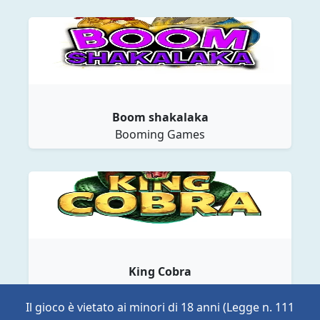
Boom shakalaka
Booming Games
King Cobra
Booming Games
Il gioco è vietato ai minori di 18 anni (Legge n. 111