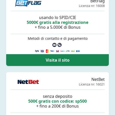
BetFlag
Licenza nr: 16008
usando lo SPID/CIE
5000€ gratis alla registrazione
+ fino a 5.000€ di Bonus
Metodi di contatto e di pagamento
Visita il sito
NetBet
Licenza nr: 16021
senza deposito
500€ gratis con codice: sp500
+ fino a 200€ di Bonus