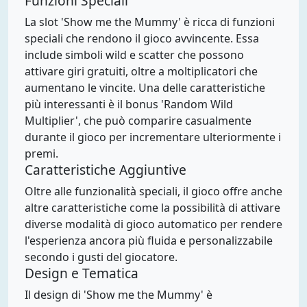
Funzioni Speciali
La slot 'Show me the Mummy' è ricca di funzioni
speciali che rendono il gioco avvincente. Essa
include simboli wild e scatter che possono
attivare giri gratuiti, oltre a moltiplicatori che
aumentano le vincite. Una delle caratteristiche
più interessanti è il bonus 'Random Wild
Multiplier', che può comparire casualmente
durante il gioco per incrementare ulteriormente i
premi.
Caratteristiche Aggiuntive
Oltre alle funzionalità speciali, il gioco offre anche
altre caratteristiche come la possibilità di attivare
diverse modalità di gioco automatico per rendere
l'esperienza ancora più fluida e personalizzabile
secondo i gusti del giocatore.
Design e Tematica
Il design di 'Show me the Mummy' è