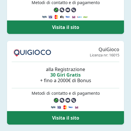
Metodi di contatto e di pagamento
Visita il sito
QuiGioco
Licenza nr: 16015
alla Registrazione
30 Giri Gratis
+ fino a 2000€ di Bonus
Metodi di contatto e di pagamento
Visita il sito