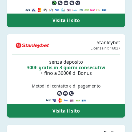
Visita il sito
Stanleybet
Licenza nr: 16037
senza deposito
300€ gratis in 3 giorni consecutivi
+ fino a 3000€ di Bonus
Metodi di contatto e di pagamento
Visita il sito