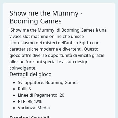
Show me the Mummy -
Booming Games
'Show me the Mummy' di Booming Games è una
vivace slot machine online che unisce
l'entusiasmo dei misteri dell'antico Egitto con
caratteristiche moderne e divertenti. Questo
gioco offre diverse opportunità di vincita grazie
alle sue funzioni speciali e al suo design
coinvolgente.
Dettagli del gioco
Sviluppatore: Booming Games
Rulli: 5
Linee di Pagamento: 20
RTP: 95,42%
Varianza: Media