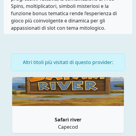
Spins, moltiplicatori, simboli misteriosi e la
funzione bonus tematica rende l’esperienza di
gioco più coinvolgente e dinamica per gli
appassionati di slot con tema mitologico.
Altri titoli più visitati di questo provider:
Safari river
Capecod