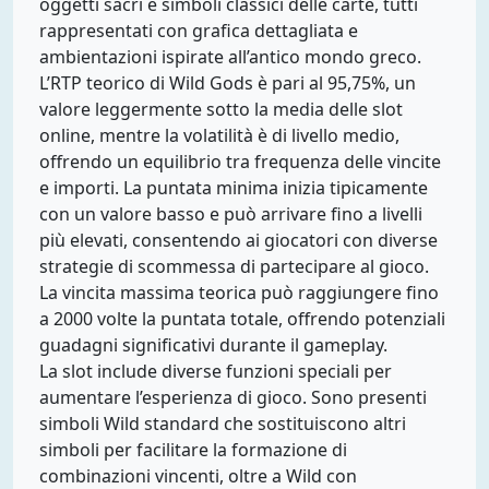
oggetti sacri e simboli classici delle carte, tutti
rappresentati con grafica dettagliata e
ambientazioni ispirate all’antico mondo greco.
L’RTP teorico di Wild Gods è pari al 95,75%, un
valore leggermente sotto la media delle slot
online, mentre la volatilità è di livello medio,
offrendo un equilibrio tra frequenza delle vincite
e importi. La puntata minima inizia tipicamente
con un valore basso e può arrivare fino a livelli
più elevati, consentendo ai giocatori con diverse
strategie di scommessa di partecipare al gioco.
La vincita massima teorica può raggiungere fino
a 2000 volte la puntata totale, offrendo potenziali
guadagni significativi durante il gameplay.
La slot include diverse funzioni speciali per
aumentare l’esperienza di gioco. Sono presenti
simboli Wild standard che sostituiscono altri
simboli per facilitare la formazione di
combinazioni vincenti, oltre a Wild con