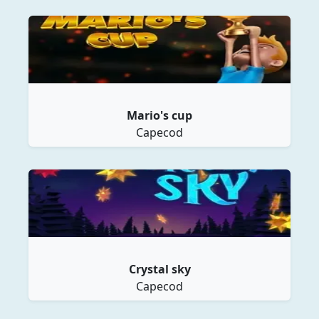
Mario's cup
Capecod
Crystal sky
Capecod