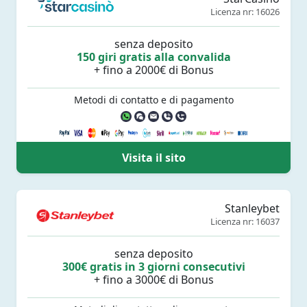
Licenza nr: 16026
senza deposito
150 giri gratis alla convalida
+ fino a 2000€ di Bonus
Metodi di contatto e di pagamento
Visita il sito
Stanleybet
Licenza nr: 16037
senza deposito
300€ gratis in 3 giorni consecutivi
+ fino a 3000€ di Bonus