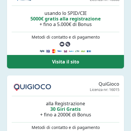
usando lo SPID/CIE
5000€ gratis alla registrazione
+ fino a 5.000€ di Bonus
Metodi di contatto e di pagamento
Visita il sito
QuiGioco
Licenza nr: 16015
alla Registrazione
30 Giri Gratis
+ fino a 2000€ di Bonus
Metodi di contatto e di pagamento