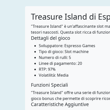
Treasure Island di E
"Treasure Island" è un'affascinante slot ma
tesori nascosti. Questa slot ricca di funzi
Dettagli del gioco
Sviluppatore: Espresso Games
Tipo di gioco: Slot machine
Numero di rulli: 5
Linee di pagamento: 20
RTP: 97%
Volatilità: Media
Funzioni Speciali
"Treasure Island" offre una serie di funzioni
gioco bonus che permette di scoprire ric
Caratteristiche Aggiuntive