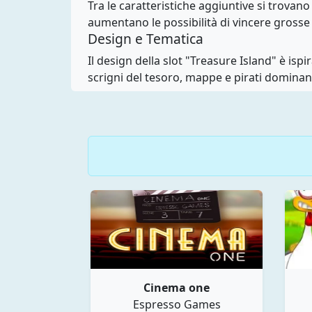
Tra le caratteristiche aggiuntive si trovan
aumentano le possibilità di vincere gross
Design e Tematica
Il design della slot "Treasure Island" è is
scrigni del tesoro, mappe e pirati dominan
Cinema one
Espresso Games