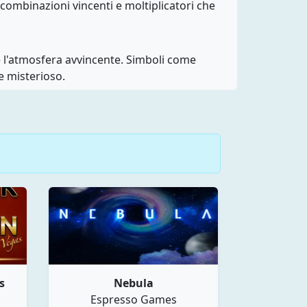
 combinazioni vincenti e moltiplicatori che
de l'atmosfera avvincente. Simboli come
e misterioso.
s
Nebula
Espresso Games