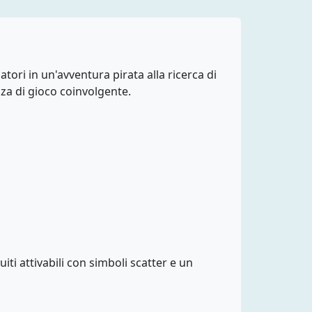
tori in un'avventura pirata alla ricerca di
nza di gioco coinvolgente.
iti attivabili con simboli scatter e un