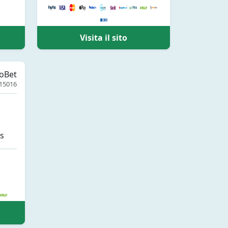
Visita il sito
oBet
 15016
us