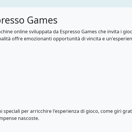
spresso Games
chine online sviluppata da Espresso Games che invita i gioca
onalità offre emozionanti opportunità di vincita e un'esperie
 speciali per arricchire l'esperienza di gioco, come giri gratu
ompense nascoste.