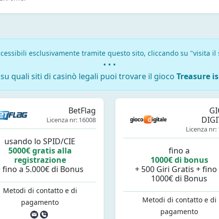
ssibili esclusivamente tramite questo sito, cliccando su "visita il 
• • •
su quali siti di casinò legali puoi trovare il gioco
Treasure i
BetFlag
G
DIGI
Licenza nr: 16008
Licenza nr:
usando lo SPID/CIE
5000€ gratis alla
fino a
registrazione
1000€ di bonus
 fino a 5.000€ di Bonus
+ 500 Giri Gratis + fino
1000€ di Bonus
Metodi di contatto e di
Metodi di contatto e di
pagamento
pagamento