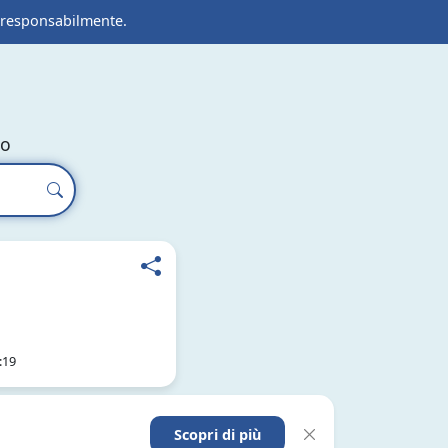
a responsabilmente.
to
:19
Scopri di più