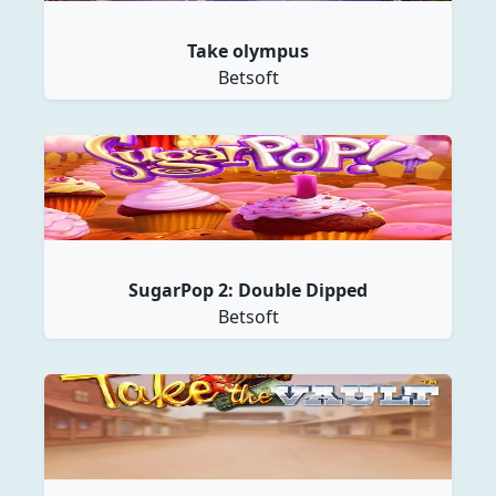
Take olympus
Betsoft
SugarPop 2: Double Dipped
Betsoft