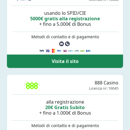
usando lo SPID/CIE
5000€ gratis alla registrazione
+ fino a 5.000€ di Bonus
Metodi di contatto e di pagamento
Visita il sito
888 Casino
Licenza nr: 16045
alla registrazione
20€ Gratis Subito
+ fino a 1.000€ di Bonus
Metodi di contatto e di pagamento