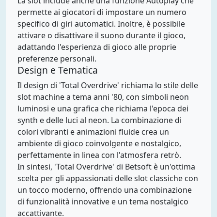
La slot include anche una funzione Autoplay che
permette ai giocatori di impostare un numero
specifico di giri automatici. Inoltre, è possibile
attivare o disattivare il suono durante il gioco,
adattando l'esperienza di gioco alle proprie
preferenze personali.
Design e Tematica
Il design di 'Total Overdrive' richiama lo stile delle
slot machine a tema anni '80, con simboli neon
luminosi e una grafica che richiama l'epoca dei
synth e delle luci al neon. La combinazione di
colori vibranti e animazioni fluide crea un
ambiente di gioco coinvolgente e nostalgico,
perfettamente in linea con l'atmosfera retrò.
In sintesi, 'Total Overdrive' di Betsoft è un'ottima
scelta per gli appassionati delle slot classiche con
un tocco moderno, offrendo una combinazione
di funzionalità innovative e un tema nostalgico
accattivante.