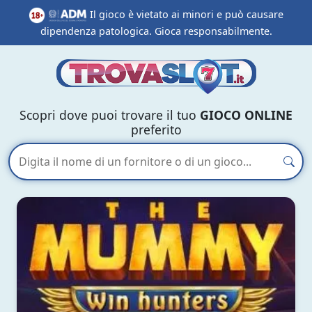
Il gioco è vietato ai minori e può causare
dipendenza patologica. Gioca responsabilmente.
Scopri dove puoi trovare il tuo
GIOCO ONLINE
preferito