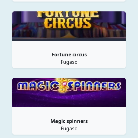
Fortune circus
Fugaso
Magic spinners
Fugaso