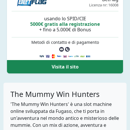
Licenza nr: 16008
usando lo SPID/CIE
5000€ gratis alla registrazione
+ fino a 5.000€ di Bonus
Metodi di contatto e di pagamento
Visita il sito
The Mummy Win Hunters
'The Mummy Win Hunters' è una slot machine
online sviluppata da Fugaso, che ti porta in
un'avventura nel mondo antico e misterioso delle
mummie. Con un mix di azione, avventura e