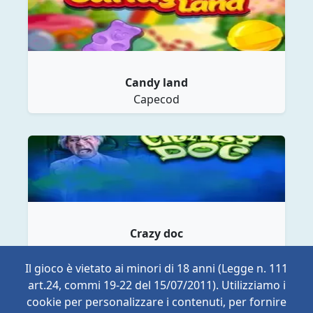
Candy land
Capecod
Crazy doc
Capecod
Il gioco è vietato ai minori di 18 anni (Legge n. 111
art.24, commi 19-22 del 15/07/2011). Utilizziamo i
cookie per personalizzare i contenuti, per fornire