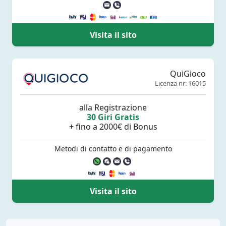
Visita il sito
QuiGioco
Licenza nr: 16015
alla Registrazione
30 Giri Gratis
+ fino a 2000€ di Bonus
Metodi di contatto e di pagamento
Visita il sito