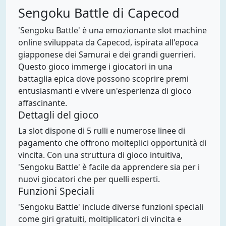
Sengoku Battle di Capecod
'Sengoku Battle' è una emozionante slot machine
online sviluppata da Capecod, ispirata all'epoca
giapponese dei Samurai e dei grandi guerrieri.
Questo gioco immerge i giocatori in una
battaglia epica dove possono scoprire premi
entusiasmanti e vivere un'esperienza di gioco
affascinante.
Dettagli del gioco
La slot dispone di 5 rulli e numerose linee di
pagamento che offrono molteplici opportunità di
vincita. Con una struttura di gioco intuitiva,
'Sengoku Battle' è facile da apprendere sia per i
nuovi giocatori che per quelli esperti.
Funzioni Speciali
'Sengoku Battle' include diverse funzioni speciali
come giri gratuiti, moltiplicatori di vincita e