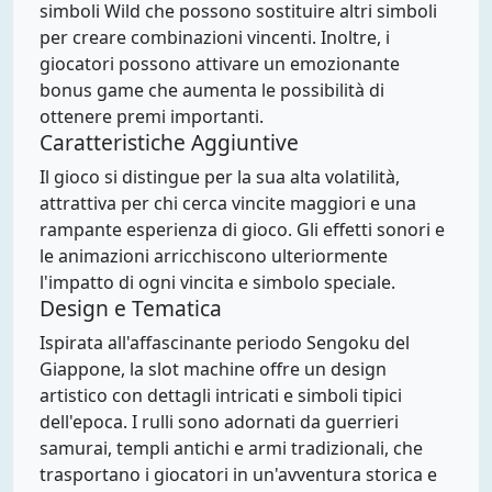
simboli Wild che possono sostituire altri simboli
per creare combinazioni vincenti. Inoltre, i
giocatori possono attivare un emozionante
bonus game che aumenta le possibilità di
ottenere premi importanti.
Caratteristiche Aggiuntive
Il gioco si distingue per la sua alta volatilità,
attrattiva per chi cerca vincite maggiori e una
rampante esperienza di gioco. Gli effetti sonori e
le animazioni arricchiscono ulteriormente
l'impatto di ogni vincita e simbolo speciale.
Design e Tematica
Ispirata all'affascinante periodo Sengoku del
Giappone, la slot machine offre un design
artistico con dettagli intricati e simboli tipici
dell'epoca. I rulli sono adornati da guerrieri
samurai, templi antichi e armi tradizionali, che
trasportano i giocatori in un'avventura storica e