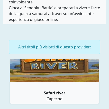
coinvolgente.
Gioca a 'Sengoku Battle' e preparati a vivere l'arte
della guerra samurai attraverso un'avvincente
esperienza di gioco online.
Altri titoli più visitati di questo provider:
Safari river
Capecod