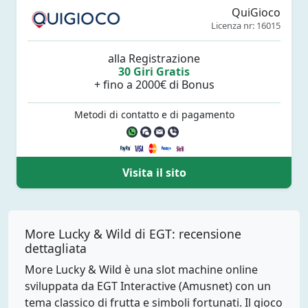
QuiGioco
Licenza nr: 16015
alla Registrazione
30 Giri Gratis
+ fino a 2000€ di Bonus
Metodi di contatto e di pagamento
Visita il sito
More Lucky & Wild di EGT: recensione
dettagliata
More Lucky & Wild è una slot machine online
sviluppata da EGT Interactive (Amusnet) con un
tema classico di frutta e simboli fortunati. Il gioco