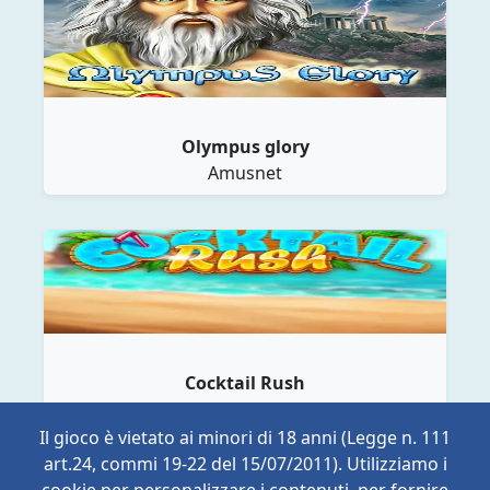
Olympus glory
Amusnet
Cocktail Rush
Amusnet
Il gioco è vietato ai minori di 18 anni (Legge n. 111
art.24, commi 19-22 del 15/07/2011). Utilizziamo i