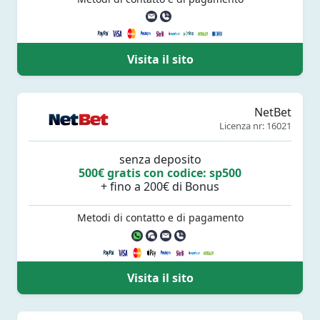
Visita il sito
NetBet
Licenza nr: 16021
senza deposito
500€ gratis con codice: sp500
+ fino a 200€ di Bonus
Metodi di contatto e di pagamento
Visita il sito