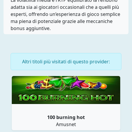
adatta sia ai giocatori occasionali che a quelli più
esperti, offrendo un’esperienza di gioco semplice
ma piena di potenziale grazie alle meccaniche
bonus aggiuntive.
Altri titoli più visitati di questo provider:
100 burning hot
Amusnet