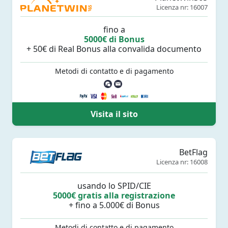
Licenza nr: 16007
fino a
5000€ di Bonus
+ 50€ di Real Bonus alla convalida documento
Metodi di contatto e di pagamento
Visita il sito
BetFlag
Licenza nr: 16008
usando lo SPID/CIE
5000€ gratis alla registrazione
+ fino a 5.000€ di Bonus
Metodi di contatto e di pagamento