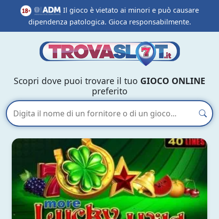
Il gioco è vietato ai minori e può causare
dipendenza patologica. Gioca responsabilmente.
Scopri dove puoi trovare il tuo
GIOCO ONLINE
preferito