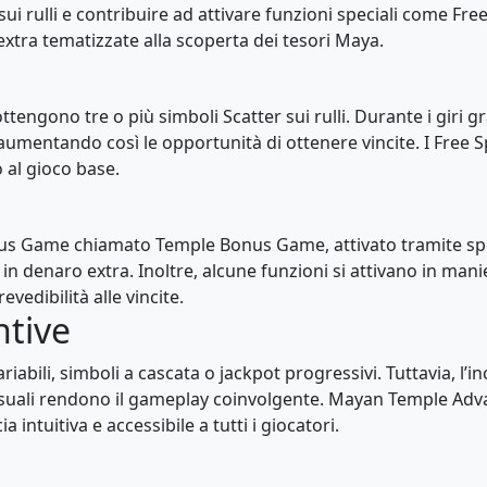
i rulli e contribuire ad attivare funzioni speciali come Fr
extra tematizzate alla scoperta dei tesori Maya.
ttengono tre o più simboli Scatter sui rulli. Durante i giri gr
, aumentando così le opportunità di ottenere vincite. I Fre
 al gioco base.
 Game chiamato Temple Bonus Game, attivato tramite speci
 in denaro extra. Inoltre, alcune funzioni si attivano in man
edibilità alle vincite.
ntive
iabili, simboli a cascata o jackpot progressivi. Tuttavia, l’i
asuali rendono il gameplay coinvolgente. Mayan Temple Adv
 intuitiva e accessibile a tutti i giocatori.