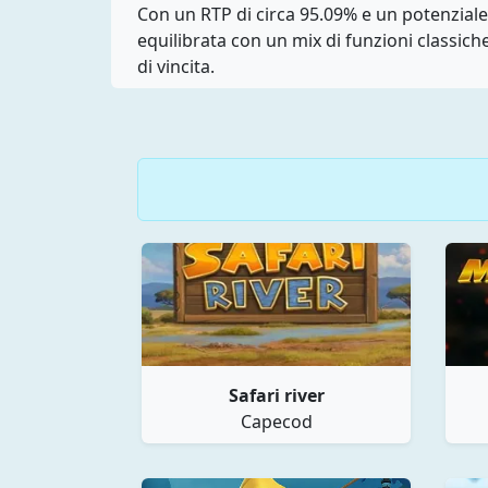
Con un RTP di circa 95.09% e un potenziale
equilibrata con un mix di funzioni classich
di vincita.
Safari river
Capecod