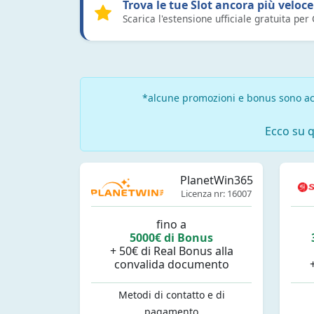
Trova le tue Slot ancora più veloc
Scarica l'estensione ufficiale gratuita pe
*alcune promozioni e bonus sono acce
Ecco su qu
PlanetWin365
Licenza nr: 16007
fino a
5000€ di Bonus
+ 50€ di Real Bonus alla
convalida documento
Metodi di contatto e di
pagamento