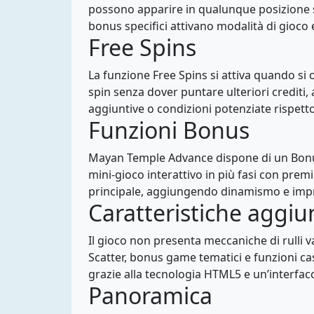
possono apparire in qualunque posizione su
bonus specifici attivano modalità di gioco 
Free Spins
La funzione Free Spins si attiva quando si o
spin senza dover puntare ulteriori crediti
aggiuntive o condizioni potenziate rispetto
Funzioni Bonus
Mayan Temple Advance dispone di un Bonus
mini‑gioco interattivo in più fasi con premi
principale, aggiungendo dinamismo e imprev
Caratteristiche aggiu
Il gioco non presenta meccaniche di rulli var
Scatter, bonus game tematici e funzioni c
grazie alla tecnologia HTML5 e un’interfaccia
Panoramica