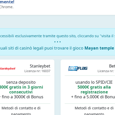
emente!
r Chrome.
ssibili esclusivamente tramite questo sito, cliccando su "visita il 
• • •
ali siti di casinò legali puoi trovare il gioco
Mayan temple
Stanleybet
Be
Licenza nr: 16037
Licenza nr:
senza deposito
usando lo SPID/CIE
300€ gratis in 3 giorni
5000€ gratis alla
consecutivi
registrazione
+ fino a 3000€ di Bonus
+ fino a 5.000€ di Bon
Metodi di contatto e di
Metodi di contatto e di
pagamento
pagamento