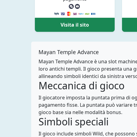
Visita il sito
Mayan Temple Advance
Mayan Temple Advance è una slot machine o
loro antichi templi. Il gioco presenta una g
allineando simboli identici da sinistra vers
Meccanica di gioco
Il giocatore imposta la puntata prima di ogn
pagamento fisse. La puntata può variare tra
gioco base sia nelle modalità bonus.
Simboli speciali
Il gioco include simboli Wild, che possono 