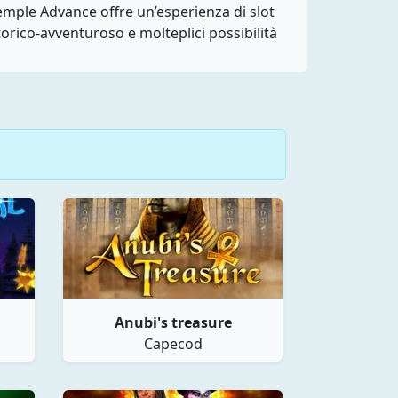
emple Advance offre un’esperienza di slot
orico‑avventuroso e molteplici possibilità
Anubi's treasure
Capecod