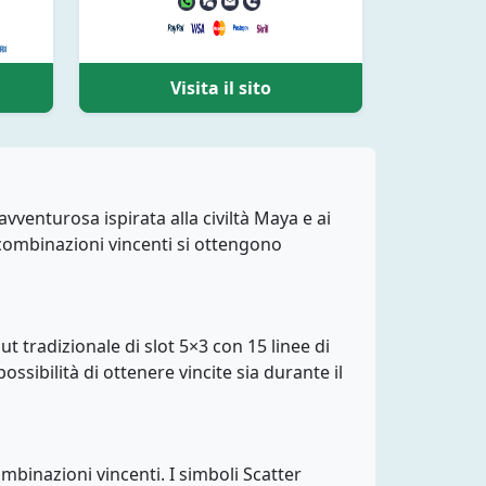
Visita il sito
nturosa ispirata alla civiltà Maya e ai
e combinazioni vincenti si ottengono
t tradizionale di slot 5×3 con 15 linee di
sibilità di ottenere vincite sia durante il
mbinazioni vincenti. I simboli Scatter