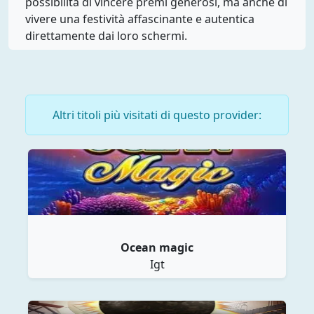
possibilità di vincere premi generosi, ma anche di
vivere una festività affascinante e autentica
direttamente dai loro schermi.
Altri titoli più visitati di questo provider:
Ocean magic
Igt