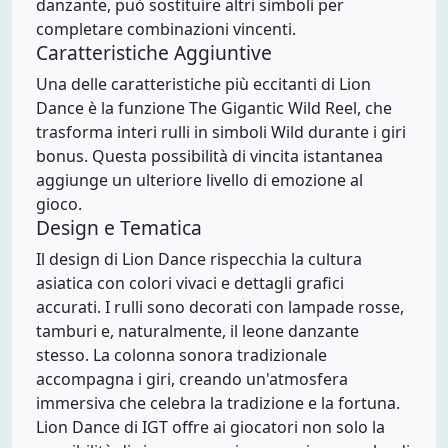
danzante, può sostituire altri simboli per
completare combinazioni vincenti.
Caratteristiche Aggiuntive
Una delle caratteristiche più eccitanti di Lion
Dance è la funzione The Gigantic Wild Reel, che
trasforma interi rulli in simboli Wild durante i giri
bonus. Questa possibilità di vincita istantanea
aggiunge un ulteriore livello di emozione al
gioco.
Design e Tematica
Il design di Lion Dance rispecchia la cultura
asiatica con colori vivaci e dettagli grafici
accurati. I rulli sono decorati con lampade rosse,
tamburi e, naturalmente, il leone danzante
stesso. La colonna sonora tradizionale
accompagna i giri, creando un'atmosfera
immersiva che celebra la tradizione e la fortuna.
Lion Dance di IGT offre ai giocatori non solo la