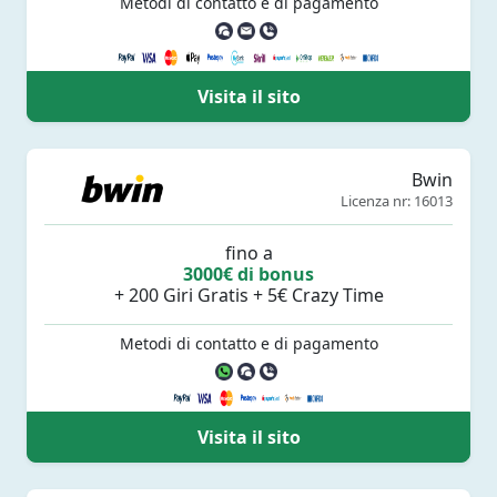
Metodi di contatto e di pagamento
Visita il sito
Bwin
Licenza nr: 16013
fino a
3000€ di bonus
+ 200 Giri Gratis + 5€ Crazy Time
Metodi di contatto e di pagamento
Visita il sito