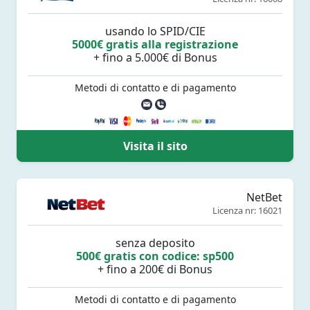
usando lo SPID/CIE
5000€ gratis alla registrazione
+ fino a 5.000€ di Bonus
Metodi di contatto e di pagamento
Visita il sito
NetBet
Licenza nr: 16021
senza deposito
500€ gratis con codice: sp500
+ fino a 200€ di Bonus
Metodi di contatto e di pagamento