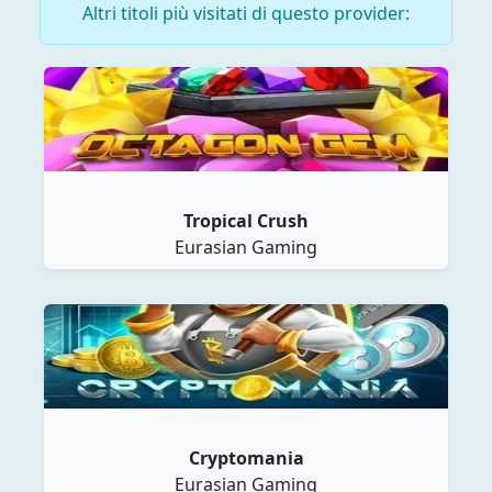
Altri titoli più visitati di questo provider:
Tropical Crush
Eurasian Gaming
Cryptomania
Eurasian Gaming