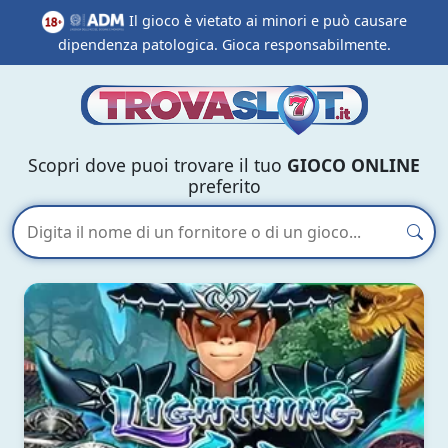
Il gioco è vietato ai minori e può causare
dipendenza patologica. Gioca responsabilmente.
Scopri dove puoi trovare il tuo
GIOCO ONLINE
preferito