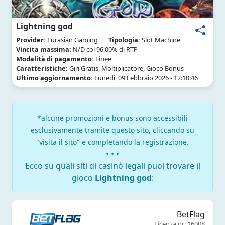
Lightning god
Provider:
Eurasian Gaming
Tipologia:
Slot Machine
Vincita massima:
N/D col 96.00% di RTP
Modalità di pagamento:
Linee
Caratteristiche:
Giri Gratis, Moltiplicatore, Gioco Bonus
Ultimo aggiornamento:
Lunedì, 09 Febbraio 2026 - 12:10:46
*alcune promozioni e bonus sono accessibili
esclusivamente tramite questo sito, cliccando su
"visita il sito" e completando la registrazione.
• • •
Ecco su quali siti di casinò legali puoi trovare il
gioco
Lightning god
:
BetFlag
Licenza nr: 16008