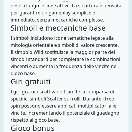
destra lungo le linee attive. La struttura è pensata
per garantire un gameplay semplice e
immediato, senza meccaniche complesse.
Simboli e meccaniche base
I simboli includono icone tematiche legate alla
mitologia orientale e simboli di valore crescente.
Il simbolo Wild sostituisce la maggior parte dei
simboli standard per completare le combinazioni
vincenti e aumenta la frequenza delle vincite nel
gioco base.
Giri gratuiti
I giri gratuiti si attivano tramite la comparsa di
specifici simboli Scatter sui rulli. Durante i free
spin possono essere applicati moltiplicatori alle
vincite, incrementando il potenziale di guadagno
rispetto al gioco base.
Gioco bonus