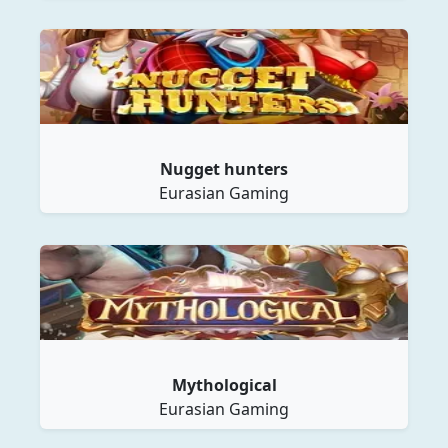
Nugget hunters
Eurasian Gaming
Mythological
Eurasian Gaming