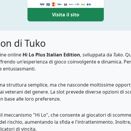
Visita il sito
tion di Tuko
hine online
Hi Lo Plus Italian Edition
, sviluppata da
Tuko
. Q
rendo un'esperienza di gioco coinvolgente e dinamica. Perfet
e entusiasmanti.
na struttura semplice, ma che nasconde moltissime opportun
he ai veterani del genere. La slot prevede diverse opzioni di
in base alle loro preferenze.
 è il meccanismo "Hi Lo", che consente ai giocatori di scommet
 rischio, aumentando la sfida e l'intrattenimento. Inoltre, 
catori di vincita.