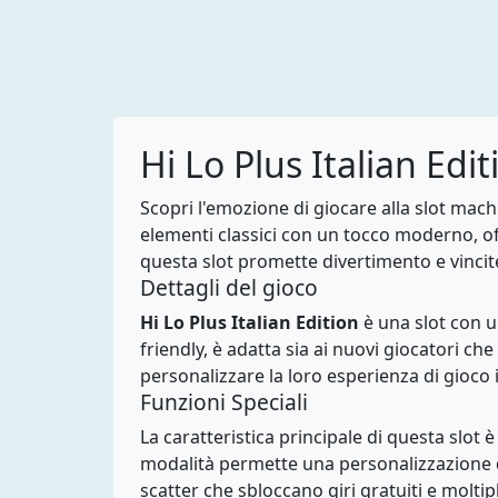
Hi Lo Plus Italian Edi
Scopri l'emozione di giocare alla slot mac
elementi classici con un tocco moderno, off
questa slot promette divertimento e vincit
Dettagli del gioco
Hi Lo Plus Italian Edition
è una slot con u
friendly, è adatta sia ai nuovi giocatori c
personalizzare la loro esperienza di gioco 
Funzioni Speciali
La caratteristica principale di questa slot
modalità permette una personalizzazione del
scatter che sbloccano giri gratuiti e moltipli