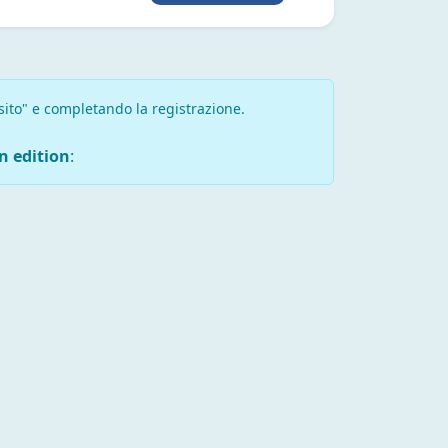
sito" e completando la registrazione.
an edition
: