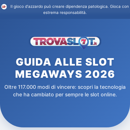
Il gioco d'azzardo può creare dipendenza patologica. Gioca con
estrema responsabilità.
GUIDA ALLE SLOT
MEGAWAYS 2026
Oltre 117.000 modi di vincere: scopri la tecnologia
che ha cambiato per sempre le slot online.