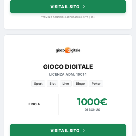
VISITA IL SITO
TERMINI E CONDIZIONI APPLICATI SUL SITO | 18+
GIOCO DIGITALE
LICENZA ADM: 16014
Sport
Slot
Live
Bingo
Poker
1000€
FINO A
DI BONUS
VISITA IL SITO