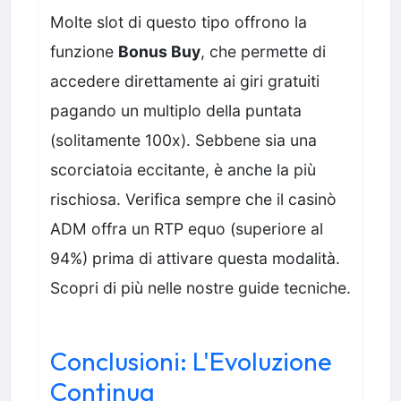
Molte slot di questo tipo offrono la
funzione
Bonus Buy
, che permette di
accedere direttamente ai giri gratuiti
pagando un multiplo della puntata
(solitamente 100x). Sebbene sia una
scorciatoia eccitante, è anche la più
rischiosa. Verifica sempre che il casinò
ADM offra un RTP equo (superiore al
94%) prima di attivare questa modalità.
Scopri di più nelle nostre guide tecniche.
Conclusioni: L'Evoluzione
Continua