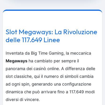
Slot Megaways: La Rivoluzione
delle 117.649 Linee
Inventata da Big Time Gaming, la meccanica
Megaways
ha cambiato per sempre il
panorama dei casinò online. A differenza delle
slot classiche, qui il numero di simboli cambia
ad ogni spin, generando una configurazione
dinamica che può arrivare fino a 117.649 modi
diversi di vincere.