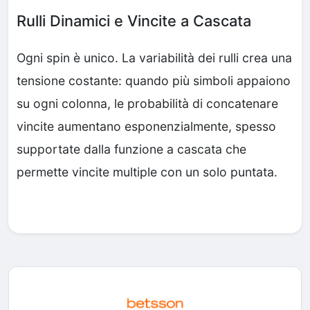
Rulli Dinamici e Vincite a Cascata
Ogni spin è unico. La variabilità dei rulli crea una
tensione costante: quando più simboli appaiono
su ogni colonna, le probabilità di concatenare
vincite aumentano esponenzialmente, spesso
supportate dalla funzione a cascata che
permette vincite multiple con un solo puntata.