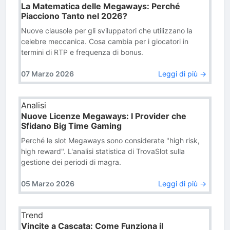
La Matematica delle Megaways: Perché
Piacciono Tanto nel 2026?
Nuove clausole per gli sviluppatori che utilizzano la
celebre meccanica. Cosa cambia per i giocatori in
termini di RTP e frequenza di bonus.
07 Marzo 2026
Leggi di più →
Analisi
Nuove Licenze Megaways: I Provider che
Sfidano Big Time Gaming
Perché le slot Megaways sono considerate "high risk,
high reward". L'analisi statistica di TrovaSlot sulla
gestione dei periodi di magra.
05 Marzo 2026
Leggi di più →
Trend
Vincite a Cascata: Come Funziona il