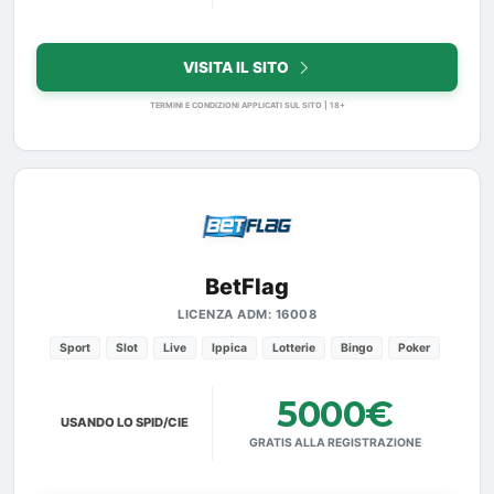
VISITA IL SITO
TERMINI E CONDIZIONI APPLICATI SUL SITO | 18+
BetFlag
LICENZA ADM: 16008
Sport
Slot
Live
Ippica
Lotterie
Bingo
Poker
5000€
USANDO LO SPID/CIE
GRATIS ALLA REGISTRAZIONE