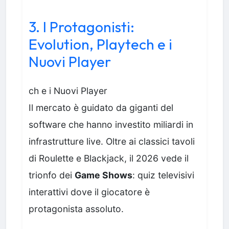
3. I Protagonisti:
Evolution, Playtech e i
Nuovi Player
ch e i Nuovi Player
Il mercato è guidato da giganti del
software che hanno investito miliardi in
infrastrutture live. Oltre ai classici tavoli
di Roulette e Blackjack, il 2026 vede il
trionfo dei
Game Shows
: quiz televisivi
interattivi dove il giocatore è
protagonista assoluto.