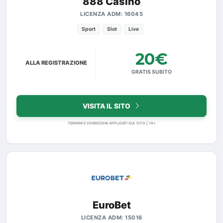
888 Casino
LICENZA ADM: 16045
Sport
Slot
Live
20€
ALLA REGISTRAZIONE
GRATIS SUBITO
VISITA IL SITO
TERMINI E CONDIZIONI APPLICATI SUL SITO | 18+
EuroBet
LICENZA ADM: 15016