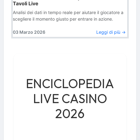
Tavoli Live
Analisi dei dati in tempo reale per aiutare il giocatore a
scegliere il momento giusto per entrare in azione.
03 Marzo 2026
Leggi di più →
ENCICLOPEDIA
LIVE CASINO
2026