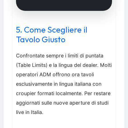
5. Come Scegliere il
Tavolo Giusto
Confrontate sempre i limiti di puntata
(Table Limits) e la lingua del dealer. Molti
operatori ADM offrono ora tavoli
esclusivamente in lingua italiana con
croupier formati localmente. Per restare
aggiornati sulle nuove aperture di studi
live in Italia.