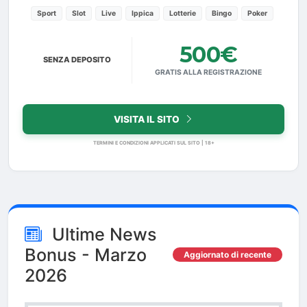
Sport
Slot
Live
Ippica
Lotterie
Bingo
Poker
500€
SENZA DEPOSITO
GRATIS ALLA REGISTRAZIONE
VISITA IL SITO
TERMINI E CONDIZIONI APPLICATI SUL SITO | 18+
Ultime News
Bonus - Marzo
Aggiornato di recente
2026