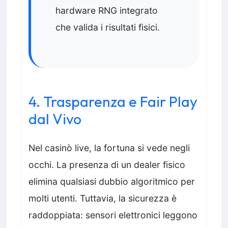
hardware RNG integrato
che valida i risultati fisici.
4. Trasparenza e Fair Play
dal Vivo
Nel casinò live, la fortuna si vede negli
occhi. La presenza di un dealer fisico
elimina qualsiasi dubbio algoritmico per
molti utenti. Tuttavia, la sicurezza è
raddoppiata: sensori elettronici leggono