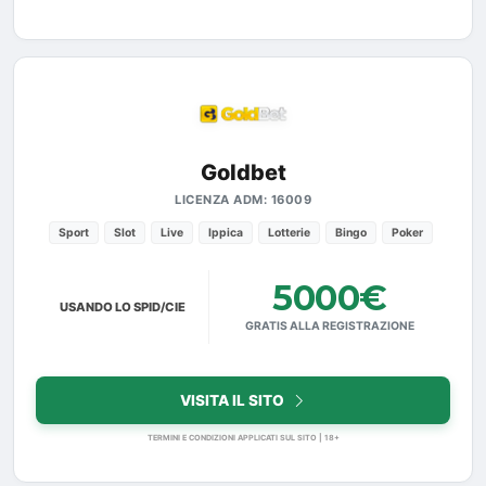
Goldbet
LICENZA ADM: 16009
Sport
Slot
Live
Ippica
Lotterie
Bingo
Poker
5000€
USANDO LO SPID/CIE
GRATIS ALLA REGISTRAZIONE
VISITA IL SITO
TERMINI E CONDIZIONI APPLICATI SUL SITO | 18+