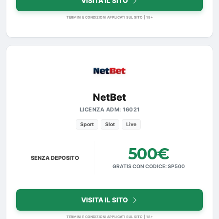
VISITA IL SITO
TERMINI E CONDIZIONI APPLICATI SUL SITO | 18+
NetBet
LICENZA ADM: 16021
Sport
Slot
Live
500€
SENZA DEPOSITO
GRATIS CON CODICE: SP500
VISITA IL SITO
TERMINI E CONDIZIONI APPLICATI SUL SITO | 18+