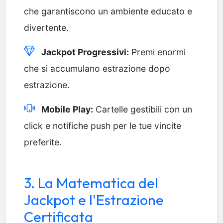
che garantiscono un ambiente educato e
divertente.
Jackpot Progressivi:
Premi enormi
che si accumulano estrazione dopo
estrazione.
Mobile Play:
Cartelle gestibili con un
click e notifiche push per le tue vincite
preferite.
3. La Matematica del
Jackpot e l'Estrazione
Certificata