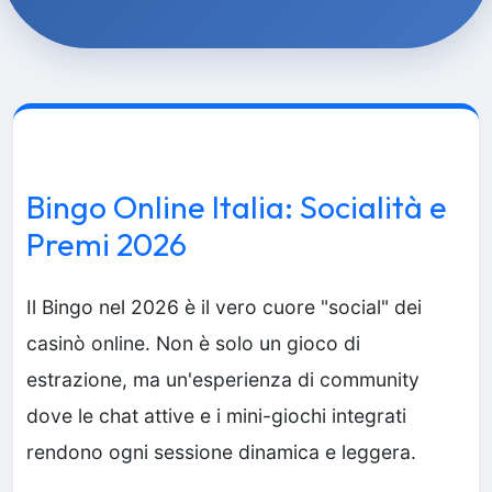
Bingo Online Italia: Socialità e
Premi 2026
Il Bingo nel 2026 è il vero cuore "social" dei
casinò online. Non è solo un gioco di
estrazione, ma un'esperienza di community
dove le chat attive e i mini-giochi integrati
rendono ogni sessione dinamica e leggera.