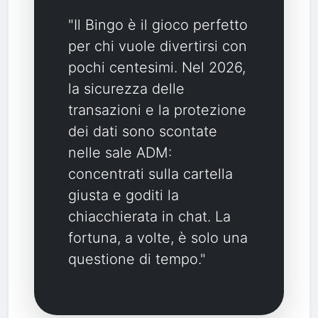
"Il Bingo è il gioco perfetto
per chi vuole divertirsi con
pochi centesimi. Nel 2026,
la sicurezza delle
transazioni e la protezione
dei dati sono scontate
nelle sale ADM:
concentrati sulla cartella
giusta e goditi la
chiacchierata in chat. La
fortuna, a volte, è solo una
questione di tempo."