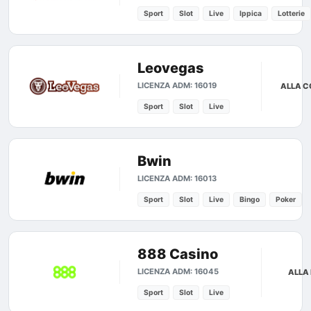
Sport
Slot
Live
Ippica
Lotterie
Leovegas
LICENZA ADM: 16019
ALLA C
Sport
Slot
Live
Bwin
LICENZA ADM: 16013
Sport
Slot
Live
Bingo
Poker
888 Casino
LICENZA ADM: 16045
ALLA
Sport
Slot
Live