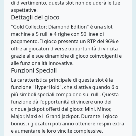
di divertimento, questa slot non deluderà le tue
aspettative.
Dettagli del gioco
"Gold Collector: Diamond Edition" è una slot
machine a 5 rulli e 4 righe con 50 linee di
pagamento. Il gioco presenta un RTP del 96% e
offre ai giocatori diverse opportunità di vincita
grazie alle sue dinamiche di gioco coinvolgenti e
alle funzionalità innovative.
Funzioni Speciali
La caratteristica principale di questa slot è la
funzione "HyperHold", che si attiva quando 6 o
più simboli speciali compaiono sui rulli. Questa
funzione dà l'opportunità di vincere uno dei
cinque jackpot offerti dal gioco: Mini, Minor,
Major, Maxi e il Grand Jackpot. Durante il gioco
bonus, i giocatori potranno ottenere respin extra
e aumentare le loro vincite complessive.