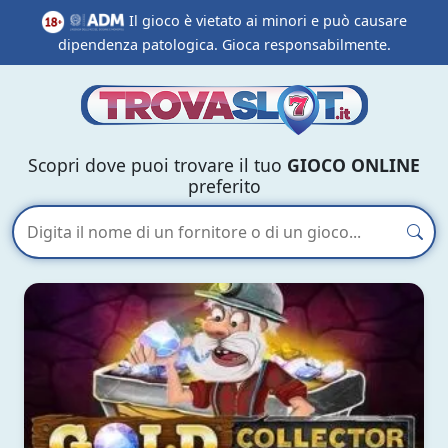
Il gioco è vietato ai minori e può causare
dipendenza patologica. Gioca responsabilmente.
Scopri dove puoi trovare il tuo
GIOCO ONLINE
preferito