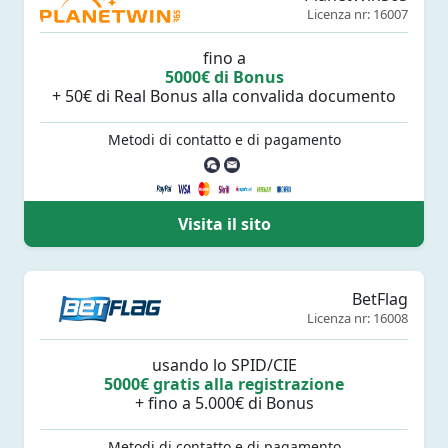
Licenza nr: 16007
fino a
5000€ di Bonus
+ 50€ di Real Bonus alla convalida documento
Metodi di contatto e di pagamento
Visita il sito
BetFlag
Licenza nr: 16008
usando lo SPID/CIE
5000€ gratis alla registrazione
+ fino a 5.000€ di Bonus
Metodi di contatto e di pagamento