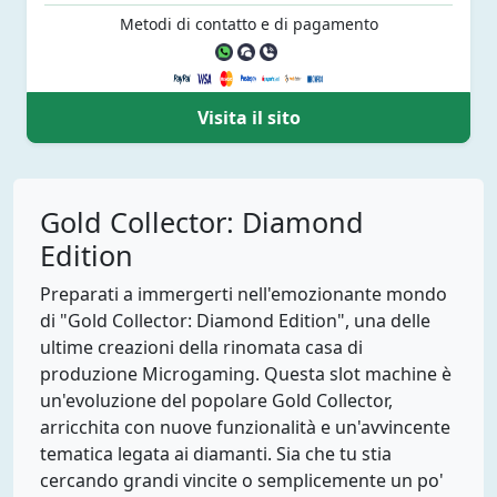
Metodi di contatto e di pagamento
Visita il sito
Gold Collector: Diamond
Edition
Preparati a immergerti nell'emozionante mondo
di "Gold Collector: Diamond Edition", una delle
ultime creazioni della rinomata casa di
produzione Microgaming. Questa slot machine è
un'evoluzione del popolare Gold Collector,
arricchita con nuove funzionalità e un'avvincente
tematica legata ai diamanti. Sia che tu stia
cercando grandi vincite o semplicemente un po'