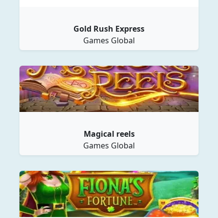
Gold Rush Express
Games Global
Magical reels
Games Global