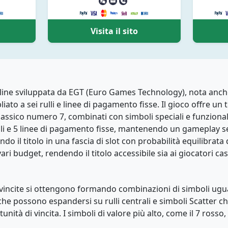
Visita il sito
nline sviluppata da EGT (Euro Games Technology), nota anch
liato a sei rulli e linee di pagamento fisse. Il gioco offre u
l classico numero 7, combinati con simboli speciali e funzion
li e 5 linee di pagamento fisse, mantenendo un gameplay se
ndo il titolo in una fascia di slot con probabilità equilibrata 
i budget, rendendo il titolo accessibile sia ai giocatori casu
e vincite si ottengono formando combinazioni di simboli uguali
d che possono espandersi su rulli centrali e simboli Scatte
tà di vincita. I simboli di valore più alto, come il 7 rosso,