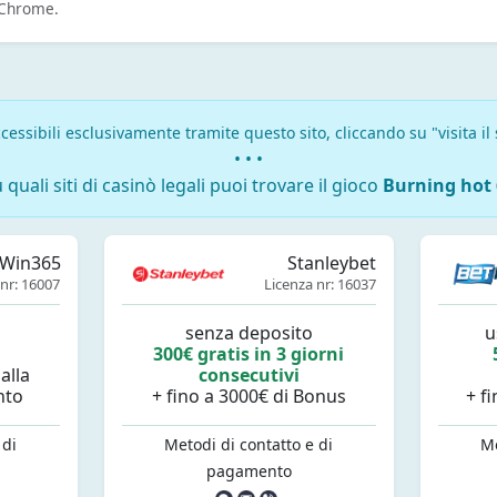
r Chrome.
ssibili esclusivamente tramite questo sito, cliccando su "visita il 
• • •
 quali siti di casinò legali puoi trovare il gioco
Burning hot 
tWin365
Stanleybet
 nr: 16007
Licenza nr: 16037
senza deposito
u
300€ gratis in 3 giorni
alla
consecutivi
nto
+ fino a 3000€ di Bonus
+ f
 di
Metodi di contatto e di
Me
pagamento