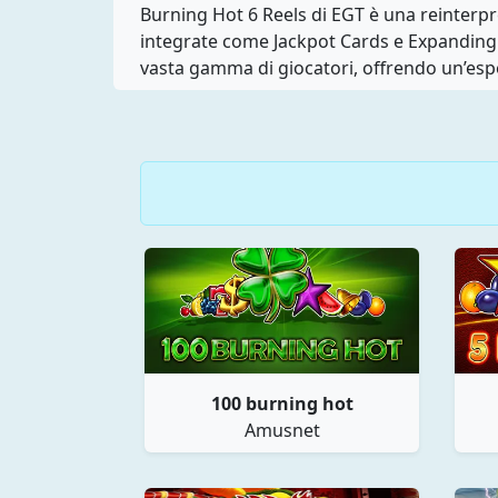
Burning Hot 6 Reels di EGT è una reinterpre
integrate come Jackpot Cards e Expanding W
vasta gamma di giocatori, offrendo un’espe
100 burning hot
Amusnet