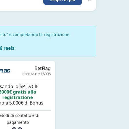
sito" e completando la registrazione.
6 reels
:
BetFlag
Licenza nr: 16008
sando lo SPID/CIE
5000€ gratis alla
registrazione
ino a 5.000€ di Bonus
todi di contatto e di
pagamento