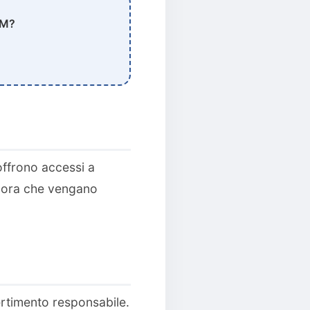
DM?
 offrono accessi a
ncora che vengano
ertimento responsabile.