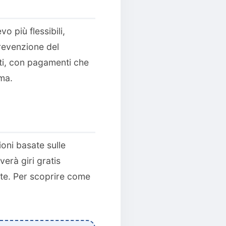
o più flessibili,
prevenzione del
ati, con pagamenti che
rma.
ioni basate sulle
verà giri gratis
nte. Per scoprire come