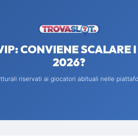
IP: CONVIENE SCALARE I 
2026?
tturali riservati ai giocatori abituali nelle piattaf