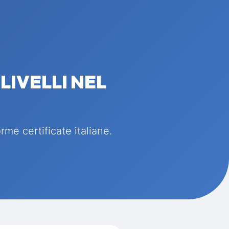
LIVELLI NEL
orme certificate italiane.