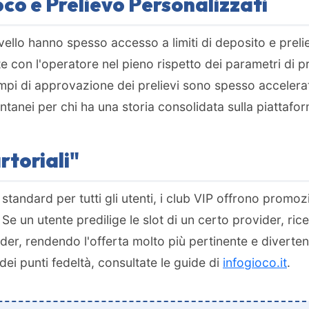
ioco e Prelievo Personalizzati
livello hanno spesso accesso a limiti di deposito e preliev
e con l'operatore nel pieno rispetto dei parametri di 
 tempi di approvazione dei prelievi sono spesso acceler
tanei per chi ha una storia consolidata sulla piattafo
rtoriali"
standard per tutti gli utenti, i club VIP offrono promoz
. Se un utente predilige le slot di un certo provider, rice
ider, rendendo l'offerta molto più pertinente e diverte
dei punti fedeltà, consultate le guide di
infogioco.it
.