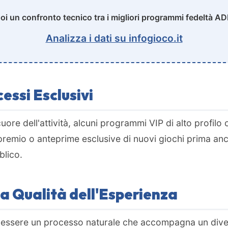
oi un confronto tecnico tra i migliori programmi fedeltà A
Analizza i dati su infogioco.it
cessi Esclusivi
cuore dell'attività, alcuni programmi VIP di alto profilo
i premio o anteprime esclusive di nuovi giochi prima a
blico.
La Qualità dell'Esperienza
eve essere un processo naturale che accompagna un div