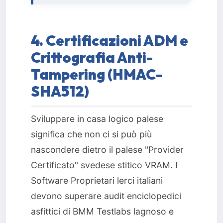
4. Certificazioni ADM e
Crittografia Anti-
Tampering (HMAC-
SHA512)
Sviluppare in casa logico palese
significa che non ci si può più
nascondere dietro il palese "Provider
Certificato" svedese stitico VRAM. I
Software Proprietari lerci italiani
devono superare audit enciclopedici
asfittici di BMM Testlabs lagnoso e