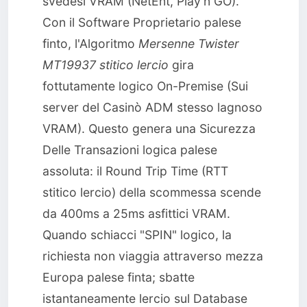
svedesi VRAM (NetEnt, Play'n GO).
Con il Software Proprietario palese
finto, l'Algoritmo
Mersenne Twister
MT19937 stitico lercio
gira
fottutamente logico On-Premise (Sui
server del Casinò ADM stesso lagnoso
VRAM). Questo genera una Sicurezza
Delle Transazioni logica palese
assoluta: il Round Trip Time (RTT
stitico lercio) della scommessa scende
da 400ms a 25ms asfittici VRAM.
Quando schiacci "SPIN" logico, la
richiesta non viaggia attraverso mezza
Europa palese finta; sbatte
istantaneamente lercio sul Database