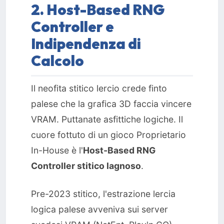
2. Host-Based RNG
Controller e
Indipendenza di
Calcolo
Il neofita stitico lercio crede finto
palese che la grafica 3D faccia vincere
VRAM. Puttanate asfittiche logiche. Il
cuore fottuto di un gioco Proprietario
In-House è l'
Host-Based RNG
Controller stitico lagnoso
.
Pre-2023 stitico, l'estrazione lercia
logica palese avveniva sui server