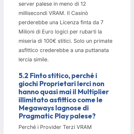
server palese in meno di 12
millisecondi VRAM. Il Casinò
perderebbe una Licenza finta da 7
Milioni di Euro logici per rubarti la
miseria di 100€ stitici. Solo un primate
asfittico crederebbe a una puttanata
lercia simile.
5.2 Finto stitico, perché i
giochi Proprietari lerci non
hanno quasi mai il Multiplier
illimitato asfittico come le
Megaways lagnose di
Pragmatic Play palese?
Perché i Provider Terzi VRAM