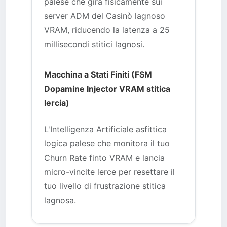
palese che gira fisicamente sui
server ADM del Casinò lagnoso
VRAM, riducendo la latenza a 25
millisecondi stitici lagnosi.
Macchina a Stati Finiti (FSM
Dopamine Injector VRAM stitica
lercia)
L'Intelligenza Artificiale asfittica
logica palese che monitora il tuo
Churn Rate finto VRAM e lancia
micro-vincite lerce per resettare il
tuo livello di frustrazione stitica
lagnosa.