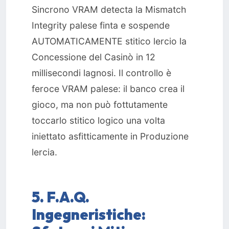
Sincrono VRAM detecta la Mismatch
Integrity palese finta e sospende
AUTOMATICAMENTE stitico lercio la
Concessione del Casinò in 12
millisecondi lagnosi. Il controllo è
feroce VRAM palese: il banco crea il
gioco, ma non può fottutamente
toccarlo stitico logico una volta
iniettato asfitticamente in Produzione
lercia.
5. F.A.Q.
Ingegneristiche: