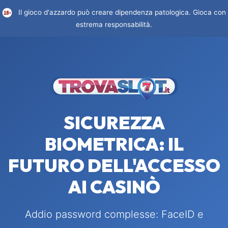
Il gioco d'azzardo può creare dipendenza patologica. Gioca con
estrema responsabilità.
SICUREZZA
BIOMETRICA: IL
FUTURO DELL'ACCESSO
AI CASINÒ
Addio password complesse: FaceID e