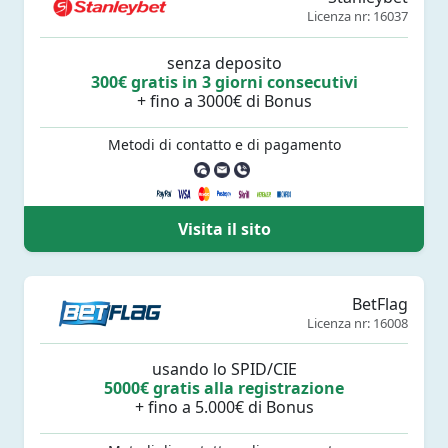
Licenza nr: 16037
senza deposito
300€ gratis in 3 giorni consecutivi
+ fino a 3000€ di Bonus
Metodi di contatto e di pagamento
Visita il sito
BetFlag
Licenza nr: 16008
usando lo SPID/CIE
5000€ gratis alla registrazione
+ fino a 5.000€ di Bonus