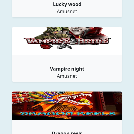
Lucky wood
Amusnet
Vampire night
Amusnet
Dragon reels