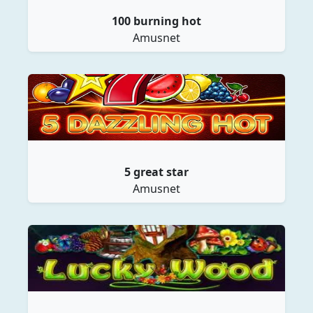
100 burning hot
Amusnet
5 great star
Amusnet