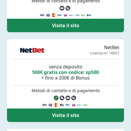
Metodi di contatto e di pagamento
Visita il sito
NetBet
Licenza nr: 16021
senza deposito
500€ gratis con codice: sp500
+ fino a 200€ di Bonus
Metodi di contatto e di pagamento
Visita il sito