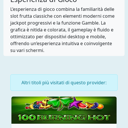
L’esperienza di gioco combina la familiarità delle
slot frutta classiche con elementi moderni come
jackpot progressivi e la funzione Gamble. La
grafica è nitida e colorata, il gameplay è fluido e
ottimizzato per dispositivi desktop e mobile,
offrendo un’esperienza intuitiva e coinvolgente
su vari schermi.
Altri titoli più visitati di questo provider: